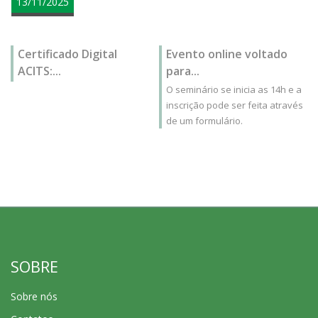
13/11/2025
Certificado Digital
Evento online voltado
ACITS:...
para...
O seminário se inicia as 14h e a
inscrição pode ser feita através
de um formulário.
SOBRE
Sobre nós