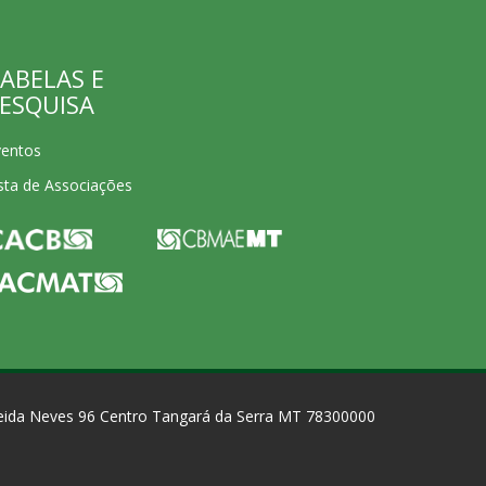
ABELAS E
ESQUISA
ventos
sta de Associações
eida Neves 96 Centro Tangará da Serra MT 78300000