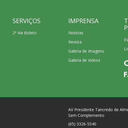
SERVIÇOS
IMPRENSA
T
P
2ª Via Boleto
Noticias
E
Revista
Li
Galeria de Imagens
Galeria de Videos
AV Presidente Tancredo de Alm
Sem Complemento
(65) 3326-5540