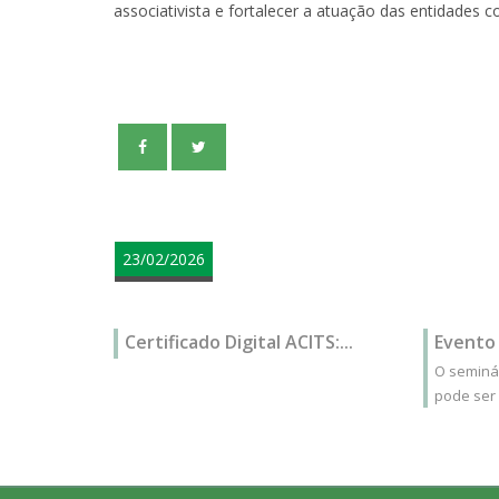
associativista e fortalecer a atuação das entidades c
teste
23/02/2026
Certificado Digital ACITS:...
Evento 
O seminár
pode ser 